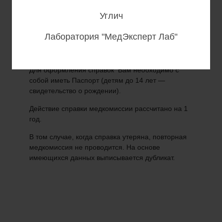
Больничный лист.
Углич
Все медицинские справки оформляются в
Лаборатория "МедЭксперт Лаб"
строгом соответствии с действующим
законодательством.
Для оформления справок Вам необходимо с
собой иметь Паспорт (детям до 14 лет —
свидетельство о рождении).
Действие справки медкомиссии рассчитано на 1
год.
В том случае, когда справка утеряна, повторная
медкомиссия не проводится. На основе
имеющихся данных выписывается дубликат.