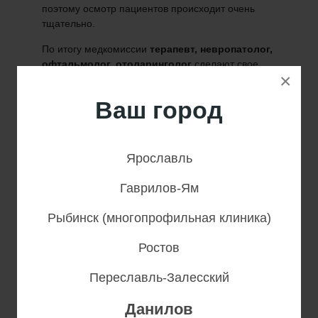
поэтому осмотр пациентов происходит очень
тщательно.
По итогу медкомиссии
терапевт, невропатолог,
офтальмолог, отоларинголог
сделают свое
×
заключение.
Ваш город
З
а один визит Вы получаете медицинские
справки установленного образц
а,
подкрепленными печатями центра и подписями
всех врачей медицинской комиссии:
Ярославль
Медицинские справки для водительской
Гаврилов-Ям
медкомиссии (справка для ГИБДД) по форме
№ 83/у;
Рыбинск (многопрофильная клиника)
Медицинская справка на оружие по форме №
046–1;
Ростов
Медицинская справка на работу или учёбу по
форме № 086/у;
Переславль-Залесский
Справки для занятий в спортивных секциях;
Данилов
Справка в бассейн;